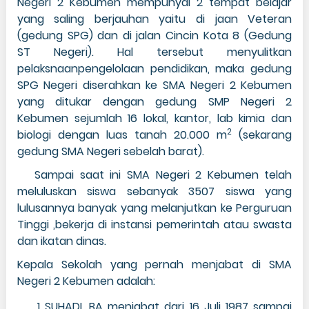
Negeri 2 Kebumen mempunyai 2 tempat belajar
yang saling berjauhan yaitu di jaan Veteran
(gedung SPG) dan di jalan Cincin Kota 8 (Gedung
ST Negeri). Hal tersebut menyulitkan
pelaksnaanpengelolaan pendidikan, maka gedung
SPG Negeri diserahkan ke SMA Negeri 2 Kebumen
yang ditukar dengan gedung SMP Negeri 2
Kebumen sejumlah 16 lokal, kantor, lab kimia dan
2
biologi dengan luas tanah 20.000 m
(sekarang
gedung SMA Negeri sebelah barat).
Sampai saat ini SMA Negeri 2 Kebumen telah
meluluskan siswa sebanyak 3507 siswa yang
lulusannya banyak yang melanjutkan ke Perguruan
Tinggi ,bekerja di instansi pemerintah atau swasta
dan ikatan dinas.
Kepala Sekolah yang pernah menjabat di SMA
Negeri 2 Kebumen adalah:
SUHADI, BA menjabat dari 16 Juli 1987 sampai