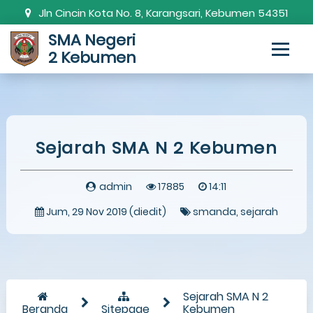
Jln Cincin Kota No. 8, Karangsari, Kebumen 54351
SMA Negeri
0287-381820
smanda.kbm@gmail.com
2 Kebumen
Sejarah SMA N 2 Kebumen
admin
17885
14:11
Jum, 29 Nov 2019 (diedit)
smanda
sejarah
Sejarah SMA N 2
Beranda
Sitepage
Kebumen