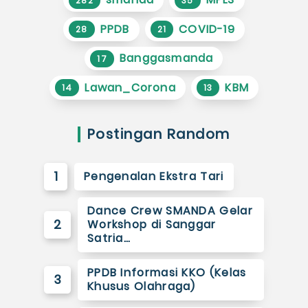
282
35
PPDB
COVID-19
28
21
Banggasmanda
17
Lawan_Corona
KBM
14
13
Postingan Random
1
Pengenalan Ekstra Tari
Dance Crew SMANDA Gelar
2
Workshop di Sanggar
Satria…
PPDB Informasi KKO (Kelas
3
Khusus Olahraga)