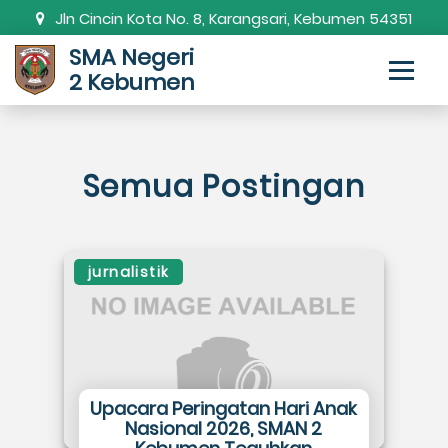
Jln Cincin Kota No. 8, Karangsari, Kebumen 54351
SMA Negeri
0287-381820
smanda.kbm@gmail.com
2 Kebumen
Semua Postingan
jurnalistik
Upacara Peringatan Hari Anak
Nasional 2026, SMAN 2