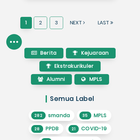
1
2
3
NEXT
LAST
Berita
Kejuaraan
Ekstrakurikuler
Alumni
MPLS
Semua Label
smanda
MPLS
282
35
PPDB
COVID-19
28
21