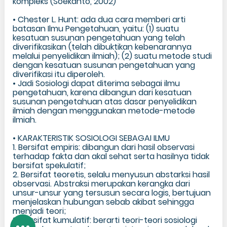
kompleks (Soekanto, 2002)
• Chester L. Hunt: ada dua cara memberi arti
batasan Ilmu Pengetahuan, yaitu: (1) suatu
kesatuan susunan pengetahuan yang telah
diverifikasikan (telah dibuktikan kebenarannya
melalui penyelidikan ilmiah); (2) suatu metode studi
dengan kesatuan susunan pengetahuan yang
diverifikasi itu diperoleh.
• Jadi Sosiologi dapat diterima sebagai ilmu
pengetahuan, karena dibangun dari kesatuan
susunan pengetahuan atas dasar penyelidikan
ilmiah dengan menggunakan metode-metode
ilmiah.
• KARAKTERISTIK SOSIOLOGI SEBAGAI ILMU
1. Bersifat empiris: dibangun dari hasil observasi
terhadap fakta dan akal sehat serta hasilnya tidak
bersifat spekulatif;
2. Bersifat teoretis, selalu menyusun abstarksi hasil
observasi. Abstraksi merupakan kerangka dari
unsur-unsur yang tersusun secara logis, bertujuan
menjelaskan hubungan sebab akibat sehingga
menjadi teori;
3. Bersifat kumulatif: berarti teori-teori sosiologi