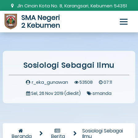
Jln Cincin Kota No. 8, Karangsari, Kebumen 54351
SMA Negeri
0287-381820
smanda.kbm@gmail.com
2 Kebumen
Sosiologi Sebagai Ilmu
r_eka_gunawan
53508
07:11
Sel, 26 Nov 2019 (diedit)
smanda
Sosiologi Sebagai
Beranda
Berita
Ilmu