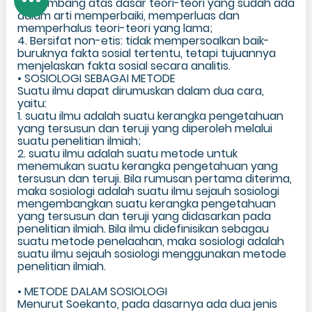
berkembang atas dasar teori-teori yang sudah ada
dalam arti memperbaiki, memperluas dan
memperhalus teori-teori yang lama;
4. Bersifat non-etis: tidak mempersoalkan baik-
buruknya fakta sosial tertentu, tetapi tujuannya
menjelaskan fakta sosial secara analitis.
• SOSIOLOGI SEBAGAI METODE
Suatu ilmu dapat dirumuskan dalam dua cara,
yaitu:
1. suatu ilmu adalah suatu kerangka pengetahuan
yang tersusun dan teruji yang diperoleh melalui
suatu penelitian ilmiah;
2. suatu ilmu adalah suatu metode untuk
menemukan suatu kerangka pengetahuan yang
tersusun dan teruji. Bila rumusan pertama diterima,
maka sosiologi adalah suatu ilmu sejauh sosiologi
mengembangkan suatu kerangka pengetahuan
yang tersusun dan teruji yang didasarkan pada
penelitian ilmiah. Bila ilmu didefinisikan sebagau
suatu metode penelaahan, maka sosiologi adalah
suatu ilmu sejauh sosiologi menggunakan metode
penelitian ilmiah.
• METODE DALAM SOSIOLOGI
Menurut Soekanto, pada dasarnya ada dua jenis