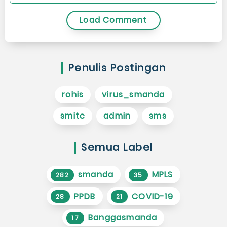
Load Comment
Penulis Postingan
rohis
virus_smanda
smitc
admin
sms
Semua Label
smanda
MPLS
282
35
PPDB
COVID-19
28
21
Banggasmanda
17