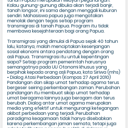
tanah Papua merupakan wilayah pegunungan.
Kalau gunung-gunung dibuka akan terjadi banjir,
tanah longsor, ini sama dengan menggali kuburan
sendiri. Mahasiswa papua juga mengatakan
menolak dengan tegas setiap program
transmigrasi di tanah Papua. Program itu tidak
membawa kesejahteraan bagi orang Papua.
Transmigrasi yang dimulai di Papua sejak 40 tahun
lalu, katanya, malah menciptakan kesenjangan
sosial ekonomi antara pendatang dengan orang
asli Papua. Transmigrasi itu untuk kepentingan
siapa? Setiap program pemerintah harusnya
semangatnya pada UU Otonomi khusus yang
berpihak kepada orang asli Papua, kata Siriwa (mhs)
• Dialog Atasi Perbedaan (Kompas 27 April 2010)
Pandangan dan sikap umat terhadap agama terus
bergeser seiring perkembangan zaman. Perubahan
pandangan itu membuat sikap umat terhadap
umat beragama lainnya juga beragam dan terus
berubah. Dialog antar umat agama merupakan
media yang efektif untuk mengurangi ketegangan
akibat perbedaan yang terjadi. Perubahan
paradigma keagamaan tidak hanya disebabkan
karena perkembangan jaman semata, tetapi juga