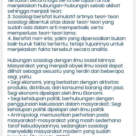
tersusun secara logis serta bertujuan untuk
menjelaskan hubungan-hubungan sebab akibat
sehingga menjadi teori;
3. Sosiologi bersifat kumulatif artinya teori-teori
sosiologi dibentuk atas dasar teori-teori yang
sudah ada dalam arti memperbaiki, serta
memperluas teori-teori lama;
4. Bersifat non-etis, yakni yang dipersoalkan bukan
baik-buruk fakta tertentu, tetapi tujuannya untuk
menjelaskan fakta tersebut secara analitis.
Hubungan sosiologi dengan ilmu sosial lainnya
Masyarakat yang menjadi obyek ilmu sosial dapat
dilihat sebagai sesuatu yang terdiri dari beberapa
segi, yaitu:
• Segi ekonomi, yang berkaitan dengan aktivitas
produksi, distribusi, dan konsumsi barang dan jasa;
Segi ekonomi dipelajari oleh Ilmu Ekonomi.
• Segi kehidupan politik, berhubungan dengan
penggunaan kekuasaan dalam masyarakat; Segi
kehidupan politik dipelajari oleh Ilmu politik
• Antropologi, memusatkan perhatian pada
masyarakat-masyarakat yang masih sederhana
taraf kebudayaannya, sedangkan sosiologi
menyelidiki masyarakat modern yang sudah