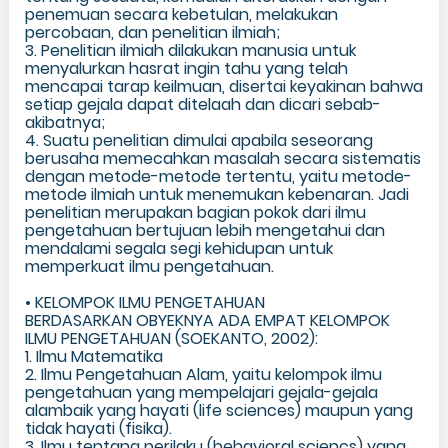
penemuan secara kebetulan, melakukan
percobaan, dan penelitian ilmiah;
3. Penelitian ilmiah dilakukan manusia untuk
menyalurkan hasrat ingin tahu yang telah
mencapai tarap keilmuan, disertai keyakinan bahwa
setiap gejala dapat ditelaah dan dicari sebab-
akibatnya;
4. Suatu penelitian dimulai apabila seseorang
berusaha memecahkan masalah secara sistematis
dengan metode-metode tertentu, yaitu metode-
metode ilmiah untuk menemukan kebenaran. Jadi
penelitian merupakan bagian pokok dari ilmu
pengetahuan bertujuan lebih mengetahui dan
mendalami segala segi kehidupan untuk
memperkuat ilmu pengetahuan.
• KELOMPOK ILMU PENGETAHUAN
BERDASARKAN OBYEKNYA ADA EMPAT KELOMPOK
ILMU PENGETAHUAN (SOEKANTO, 2002):
1. Ilmu Matematika
2. Ilmu Pengetahuan Alam, yaitu kelompok ilmu
pengetahuan yang mempelajari gejala-gejala
alambaik yang hayati (life sciences) maupun yang
tidak hayati (fisika).
3. Ilmu tentang perilaku (behavioral sciencs) yang