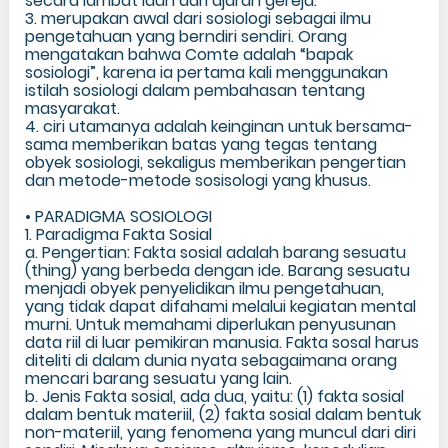
secara lambat laun dari ajaran gereja.
3. merupakan awal dari sosiologi sebagai ilmu
pengetahuan yang berndiri sendiri. Orang
mengatakan bahwa Comte adalah “bapak
sosiologi”, karena ia pertama kali menggunakan
istilah sosiologi dalam pembahasan tentang
masyarakat.
4. ciri utamanya adalah keinginan untuk bersama-
sama memberikan batas yang tegas tentang
obyek sosiologi, sekaligus memberikan pengertian
dan metode-metode sosisologi yang khusus.
• PARADIGMA SOSIOLOGI
1. Paradigma Fakta Sosial
a. Pengertian: Fakta sosial adalah barang sesuatu
(thing) yang berbeda dengan ide. Barang sesuatu
menjadi obyek penyelidikan ilmu pengetahuan,
yang tidak dapat difahami melalui kegiatan mental
murni. Untuk memahami diperlukan penyusunan
data riil di luar pemikiran manusia. Fakta sosal harus
diteliti di dalam dunia nyata sebagaimana orang
mencari barang sesuatu yang lain.
b. Jenis Fakta sosial, ada dua, yaitu: (1) fakta sosial
dalam bentuk materiil, (2) fakta sosial dalam bentuk
non-materiil, yang fenomena yang muncul dari diri