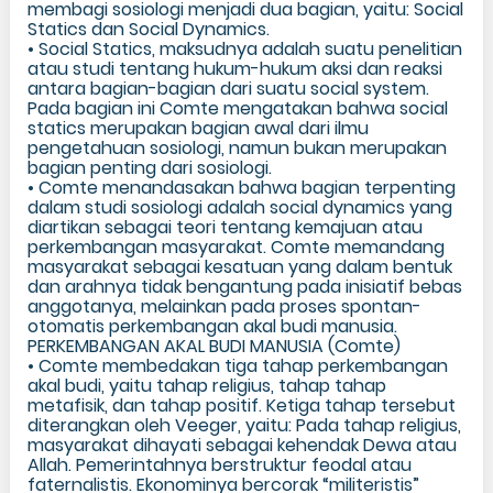
membagi sosiologi menjadi dua bagian, yaitu: Social
Statics dan Social Dynamics.
• Social Statics, maksudnya adalah suatu penelitian
atau studi tentang hukum-hukum aksi dan reaksi
antara bagian-bagian dari suatu social system.
Pada bagian ini Comte mengatakan bahwa social
statics merupakan bagian awal dari ilmu
pengetahuan sosiologi, namun bukan merupakan
bagian penting dari sosiologi.
• Comte menandasakan bahwa bagian terpenting
dalam studi sosiologi adalah social dynamics yang
diartikan sebagai teori tentang kemajuan atau
perkembangan masyarakat. Comte memandang
masyarakat sebagai kesatuan yang dalam bentuk
dan arahnya tidak bengantung pada inisiatif bebas
anggotanya, melainkan pada proses spontan-
otomatis perkembangan akal budi manusia.
PERKEMBANGAN AKAL BUDI MANUSIA (Comte)
• Comte membedakan tiga tahap perkembangan
akal budi, yaitu tahap religius, tahap tahap
metafisik, dan tahap positif. Ketiga tahap tersebut
diterangkan oleh Veeger, yaitu: Pada tahap religius,
masyarakat dihayati sebagai kehendak Dewa atau
Allah. Pemerintahnya berstruktur feodal atau
faternalistis. Ekonominya bercorak “militeristis”