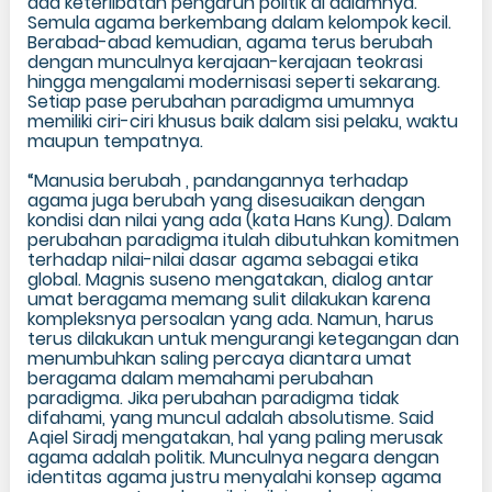
ada keterlibatan pengaruh politik di dalamnya.
Semula agama berkembang dalam kelompok kecil.
Berabad-abad kemudian, agama terus berubah
dengan munculnya kerajaan-kerajaan teokrasi
hingga mengalami modernisasi seperti sekarang.
Setiap pase perubahan paradigma umumnya
memiliki ciri-ciri khusus baik dalam sisi pelaku, waktu
maupun tempatnya.
“Manusia berubah , pandangannya terhadap
agama juga berubah yang disesuaikan dengan
kondisi dan nilai yang ada (kata Hans Kung). Dalam
perubahan paradigma itulah dibutuhkan komitmen
terhadap nilai-nilai dasar agama sebagai etika
global. Magnis suseno mengatakan, dialog antar
umat beragama memang sulit dilakukan karena
kompleksnya persoalan yang ada. Namun, harus
terus dilakukan untuk mengurangi ketegangan dan
menumbuhkan saling percaya diantara umat
beragama dalam memahami perubahan
paradigma. Jika perubahan paradigma tidak
difahami, yang muncul adalah absolutisme. Said
Aqiel Siradj mengatakan, hal yang paling merusak
agama adalah politik. Munculnya negara dengan
identitas agama justru menyalahi konsep agama