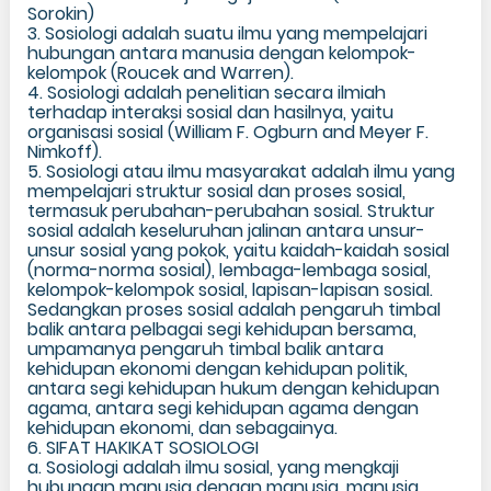
Sorokin)
3. Sosiologi adalah suatu ilmu yang mempelajari
hubungan antara manusia dengan kelompok-
kelompok (Roucek and Warren).
4. Sosiologi adalah penelitian secara ilmiah
terhadap interaksi sosial dan hasilnya, yaitu
organisasi sosial (William F. Ogburn and Meyer F.
Nimkoff).
5. Sosiologi atau ilmu masyarakat adalah ilmu yang
mempelajari struktur sosial dan proses sosial,
termasuk perubahan-perubahan sosial. Struktur
sosial adalah keseluruhan jalinan antara unsur-
unsur sosial yang pokok, yaitu kaidah-kaidah sosial
(norma-norma sosial), lembaga-lembaga sosial,
kelompok-kelompok sosial, lapisan-lapisan sosial.
Sedangkan proses sosial adalah pengaruh timbal
balik antara pelbagai segi kehidupan bersama,
umpamanya pengaruh timbal balik antara
kehidupan ekonomi dengan kehidupan politik,
antara segi kehidupan hukum dengan kehidupan
agama, antara segi kehidupan agama dengan
kehidupan ekonomi, dan sebagainya.
6. SIFAT HAKIKAT SOSIOLOGI
a. Sosiologi adalah ilmu sosial, yang mengkaji
hubungan manusia dengan manusia, manusia