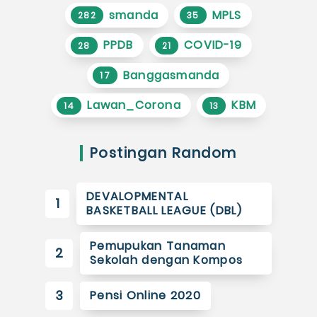
smanda
MPLS
282
35
PPDB
COVID-19
28
21
Banggasmanda
17
Lawan_Corona
KBM
14
13
Postingan Random
DEVALOPMENTAL
1
BASKETBALL LEAGUE (DBL)
Pemupukan Tanaman
2
Sekolah dengan Kompos
3
Pensi Online 2020