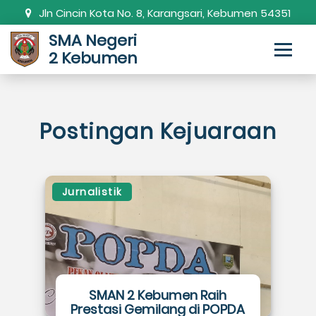
Jln Cincin Kota No. 8, Karangsari, Kebumen 54351
SMA Negeri
0287-381820
smanda.kbm@gmail.com
2 Kebumen
Postingan Kejuaraan
Jurnalistik
SMAN 2 Kebumen Raih
Prestasi Gemilang di POPDA