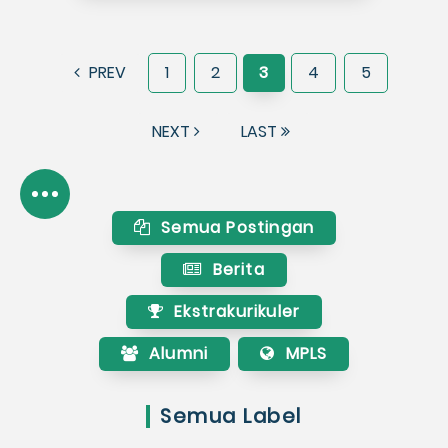
PREV
1
2
3
4
5
NEXT
LAST
Semua Postingan
Berita
Ekstrakurikuler
Alumni
MPLS
Semua Label