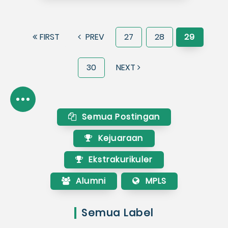
FIRST
PREV
27
28
29
30
NEXT
Semua Postingan
Kejuaraan
Ekstrakurikuler
Alumni
MPLS
Semua Label