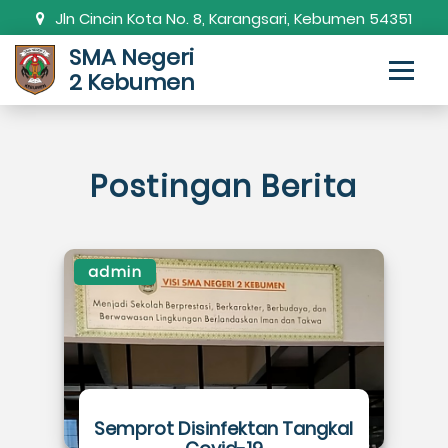
Jln Cincin Kota No. 8, Karangsari, Kebumen 54351
SMA Negeri
0287-381820
smanda.kbm@gmail.com
2 Kebumen
Postingan Berita
admin
Semprot Disinfektan Tangkal