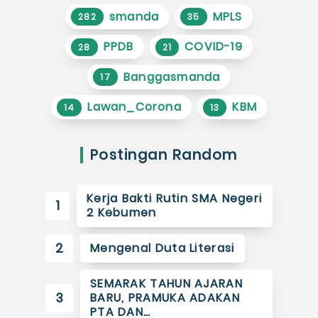
smanda
MPLS
282
35
PPDB
COVID-19
28
21
Banggasmanda
17
Lawan_Corona
KBM
14
13
Postingan Random
Kerja Bakti Rutin SMA Negeri
1
2 Kebumen
2
Mengenal Duta Literasi
SEMARAK TAHUN AJARAN
3
BARU, PRAMUKA ADAKAN
PTA DAN…